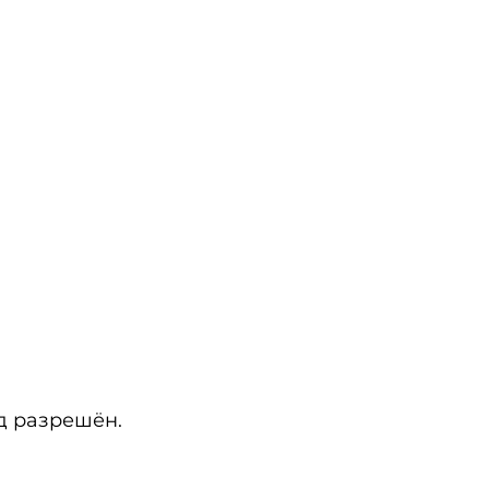
.
од разрешён.