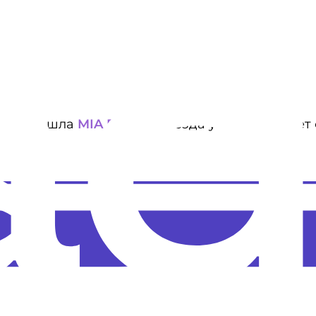
 туда вошла
MIA BOYKA
. Звезда умело сочетае
, и надеваешь всё подряд.