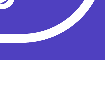
олышева
.