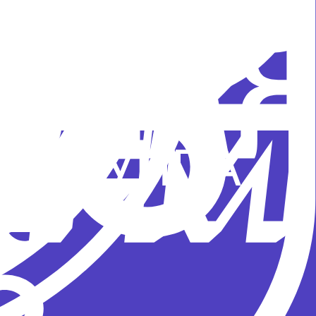
тправляется на новое супергеройское