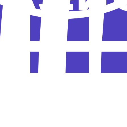
ану Ривза теперь есть новая напарница
Катя Г