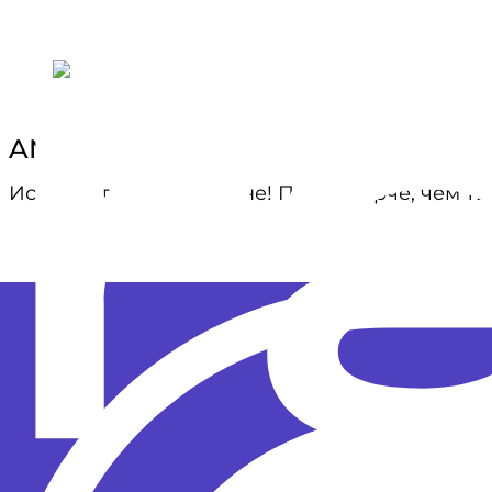
ANIKV
Исполнительница в огне! Пылает ярче, чем тв
Катя Клэп