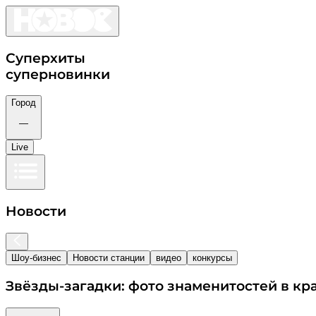
Суперхиты
суперновинки
Город
—
Live
Новости
Шоу-бизнес
Новости станции
видео
конкурсы
Звёзды-загадки: фото знаменитостей в кр