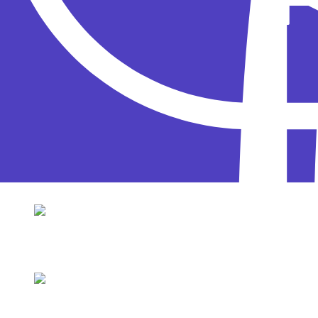
Анна Плетнёва
Ты пока листай подборку, а
Анна Плетнёва
нем