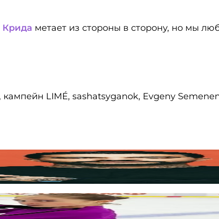
 Крида
метает из стороны в сторону, но мы лю
ya, кампейн LIMÉ, sashatsyganok, Evgeny Seme
оссии
жно?»: Татьяна Тарасова в ужасе 