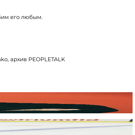
бим его любым.
nenko, архив PEOPLETALK
от поведения сбежавшей