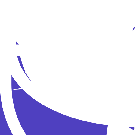
Tenderlybae
Стримерша подошла бы на главную роль в хо