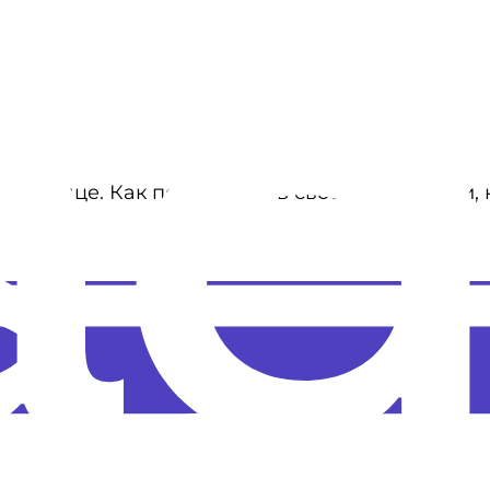
оё сердце. Как пела
ANIKV
в своём хите, «гори,