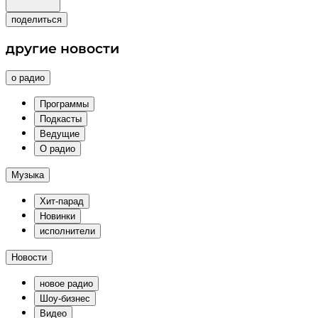
поделиться
другие новости
о радио
Программы
Подкасты
Ведущие
О радио
Музыка
Хит-парад
Новинки
исполнители
Новости
новое радио
Шоу-бизнес
Видео