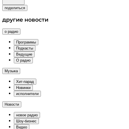
поделиться
другие новости
о радио
Программы
Подкасты
Ведущие
О радио
Музыка
Хит-парад
Новинки
исполнители
Новости
новое радио
Шоу-бизнес
Видео