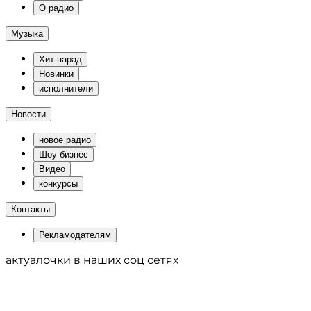
О радио
Музыка
Хит-парад
Новинки
исполнители
Новости
новое радио
Шоу-бизнес
Видео
конкурсы
Контакты
Рекламодателям
актуалочки в наших соц сетях