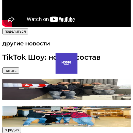
поделиться
другие новости
TikTok Шоу: новый состав
читать
Burito в TikTok Шоу
читать
Александр Иванов в TikTok Шоу
читать
о радио