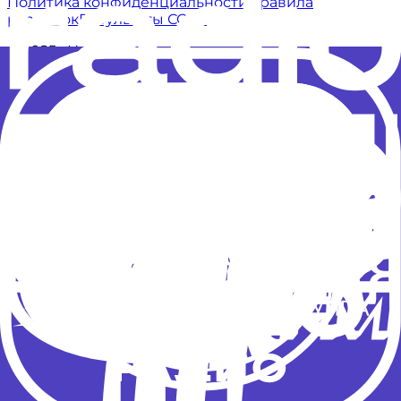
Политика конфиденциальности
Правила
рассылок
Результаты СОУТ
© 2025 «Новое Радио» 12+
Доверяем разработку
Политика конфиденциальности
Правила рассылок
Результаты СОУТ
Адрес: Московская обл., г. Красногорск, б-р
Строителей, д.4, корпус 1, сектор В, 12 этаж.
Телефон: +7 (495) 232-16-36 Телефон эфира: +7 (495)
232-16-32
Телефон эфира (для звонков с мобильных
телефонов): *1632 (бесплатно по России)
Доверяем разработку