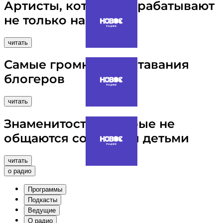
Артисты, которые зарабатывают
не только на музыке
читать
Самые громкие расставания
блогеров
читать
Знаменитости, которые не
общаются со своими детьми
читать
о радио
Программы
Подкасты
Ведущие
О радио