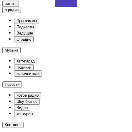
читать
о радио
Программы
Подкасты
Ведущие
О радио
Музыка
Хит-парад
Новинки
исполнители
Новости
новое радио
Шоу-бизнес
Видео
конкурсы
Контакты