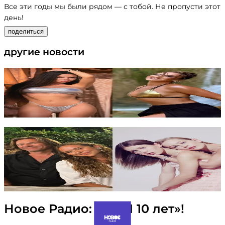
Все эти годы мы были рядом — с тобой. Не пропусти этот
день!
поделиться
другие новости
Красотки в бикини, которые уже
вовсю купаются и загорают
читать
Непо-бейби по-русски: звёзды,
которые пробились в шоу-биз
благодаря родителям
читать
Новое Радио: «НАМ 10 лет»!