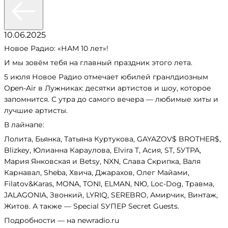
10.06.2025
Новое Радио: «НАМ 10 лет»!
И мы зовём тебя на главный праздник этого лета.
5 июля Новое Радио отмечает юбилей гранлдиозным
Open-Air в Лужниках: десятки артистов и шоу, которое
запомнится. С утра до самого вечера — любимые хиты и
лучшие артисты.
В лайнапе:
Лолита, Бьянка, Татьяна Куртукова, GAYAZOV$ BROTHER$,
Blizkey, Юлианна Караулова, Elvira T, Асия, ST, 5УТРА,
Мария Янковская и Betsy, NXN, Слава Скрипка, Валя
Карнавал, Sheba, Хвича, Джарахов, Олег Майами,
Filatov&Karas, MONA, TONI, ELMAN, NЮ, Loc-Dog, Травма,
JALAGONIA, Звонкий, LYRIQ, SEREBRO, Амирчик, Винтаж,
Житов. А также — Special SУПЕР Secret Guests.
Подробности — на newradio.ru