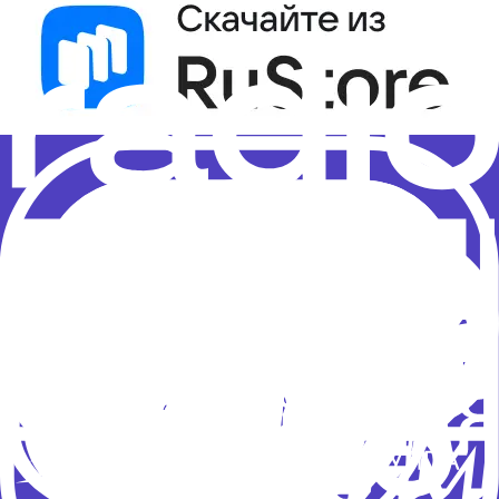
Политика конфиденциальности
Правила
рассылок
Результаты СОУТ
© 2025 «Новое Радио» 12+
Доверяем разработку
Политика конфиденциальности
Правила рассылок
Результаты СОУТ
Адрес: Московская обл., г. Красногорск, б-р
Строителей, д.4, корпус 1, сектор В, 12 этаж.
Телефон: +7 (495) 232-16-36 Телефон эфира: +7 (495)
232-16-32
Телефон эфира (для звонков с мобильных
телефонов): *1632 (бесплатно по России)