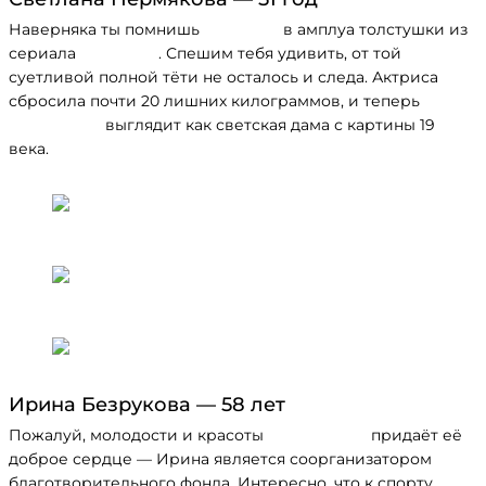
Наверняка ты помнишь
Светлану
в амплуа толстушки из
сериала
«Универ»
. Спешим тебя удивить, от той
суетливой полной тёти не осталось и следа. Актриса
сбросила почти 20 лишних килограммов, и теперь
Пермякова
выглядит как светская дама с картины 19
века.
Ирина Безрукова — 58 лет
Пожалуй, молодости и красоты
Безруковой
придаёт её
доброе сердце — Ирина является соорганизатором
благотворительного фонда. Интересно, что к спорту