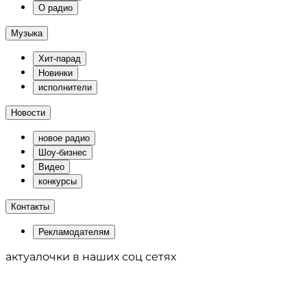
О радио
Музыка
Хит-парад
Новинки
исполнители
Новости
новое радио
Шоу-бизнес
Видео
конкурсы
Контакты
Рекламодателям
актуалочки в наших соц сетях