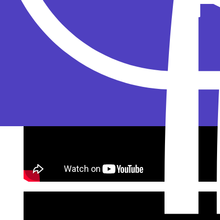
Музыкальная карьера
Сергея Лазарева начал
Свою первую пластинку Don’t Be Fake музыка
составил 200 тысяч экземпляров. Неплохой ст
«Евровидении», 8 успешных студийных альбом