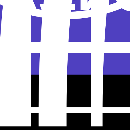
ась с группы Smash!!. Но уже в 2014-м певец п
нт выпустил в 2005 году совместно с лондонск
арт! После этого карьера
звезды
складывалась 
ов и миллионы поклонников по всему миру.