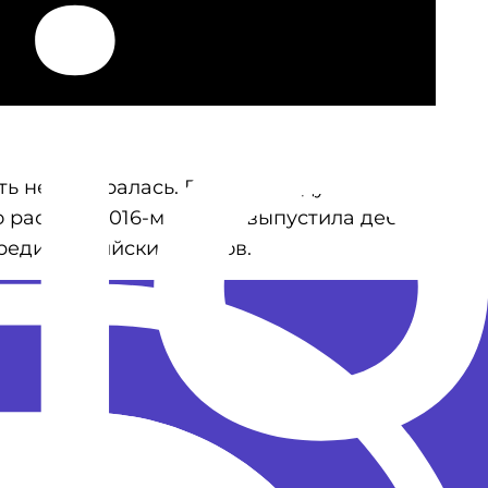
ь не собиралась. В том же году Темникова
о расти. В 2016-м звезда выпустила дебютный
реди российских клипов.