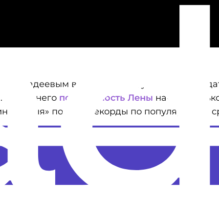
мом Фадеевым в 2014-м, но шоу-бизнес покидат
. После него
популярность Лены
начала тольк
виняй меня» побило рекорды по популярности с