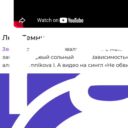
Лена Темникова
Звезда
досрочно разорвала контракт с Макси
записала первый сольный трек «Зависимость»
альбом Temnikova I. А видео на сингл «Не об