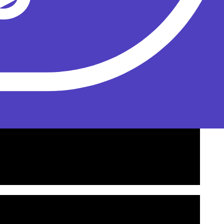
окинул коллектив и начал
сольную карьеру
.
ими студиями звукозаписи. Тираж альбома
отлично. Как результат — 2 выступления на